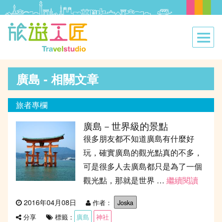
廣島 - 相關文章
旅者專欄
廣島－世界級的景點
很多朋友都不知道廣島有什麼好
玩，確實廣島的觀光點真的不多，
可是很多人去廣島都只是為了一個
觀光點，那就是世界 …
繼續閱讀
“廣島
發
2016年04月08日
作者：
Joska
表
標籤：
廣島
神社
分享