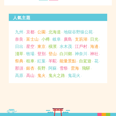
於
人氣主題
九州
京都
公園
北海道
地獄谷野猿公苑
奈良
富士山
小樽
岐阜
廣島
支笏湖
日光
日出
星空
東京
橫濱
水木茂
江戶村
海邊
淺草
牧場
登別
登山
白川鄉
神奈川
神社
祭典
租車
紅葉
羊駝
能量景點
自駕遊
花
那須
銀杏
長野
阿蘇
雪祭
雲海
飛驒
高原
高山
鬼火
鬼火之路
鬼花火