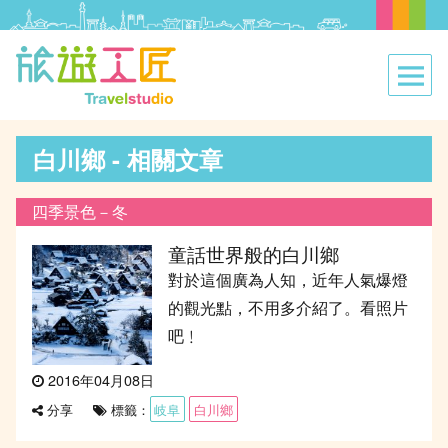
白川鄉 - 相關文章
四季景色－冬
童話世界般的白川鄉
對於這個廣為人知，近年人氣爆燈
的觀光點，不用多介紹了。看照片
吧﹗
發
2016年04月08日
表
標籤：
岐阜
白川鄉
分享
於