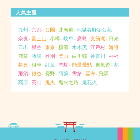
人氣主題
九州
京都
公園
北海道
地獄谷野猿公苑
奈良
富士山
小樽
岐阜
廣島
支笏湖
日光
日出
星空
東京
橫濱
水木茂
江戶村
海邊
淺草
牧場
登別
登山
白川鄉
神奈川
神社
祭典
租車
紅葉
羊駝
能量景點
自駕遊
花
那須
銀杏
長野
阿蘇
雪祭
雲海
飛驒
高原
高山
鬼火
鬼火之路
鬼花火