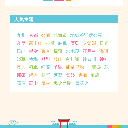
於
人氣主題
九州
京都
公園
北海道
地獄谷野猿公苑
奈良
富士山
小樽
岐阜
廣島
支笏湖
日光
日出
星空
東京
橫濱
水木茂
江戶村
海邊
淺草
牧場
登別
登山
白川鄉
神奈川
神社
祭典
租車
紅葉
羊駝
能量景點
自駕遊
花
那須
銀杏
長野
阿蘇
雪祭
雲海
飛驒
高原
高山
鬼火
鬼火之路
鬼花火