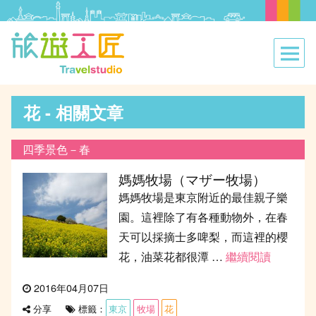
花 - 相關文章
四季景色－春
媽媽牧場（マザー牧場）
媽媽牧場是東京附近的最佳親子樂
園。這裡除了有各種動物外，在春
天可以採摘士多啤梨，而這裡的櫻
花，油菜花都很潭 …
繼續閱讀
“媽媽牧
發
2016年04月07日
表
標籤：
東京
牧場
花
分享