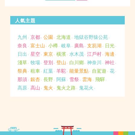
於
人氣主題
九州
京都
公園
北海道
地獄谷野猿公苑
奈良
富士山
小樽
岐阜
廣島
支笏湖
日光
日出
星空
東京
橫濱
水木茂
江戶村
海邊
淺草
牧場
登別
登山
白川鄉
神奈川
神社
祭典
租車
紅葉
羊駝
能量景點
自駕遊
花
那須
銀杏
長野
阿蘇
雪祭
雲海
飛驒
高原
高山
鬼火
鬼火之路
鬼花火