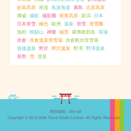
妙高高原
尾道
島波海道
廣島
志賀高原
挪威
攝影
攝影團
斑尾高原
新潟
日本
日本滑雪
極光
歐洲
溫泉
滑雪
滑雪團
漁村
燒額山
神樂
秘景
羅弗敦群島
苗場
赤倉
赤倉溫泉滑雪場
赤倉觀光滑雪場
道後溫泉
野沢
野沢溫泉
野澤
野澤溫泉
長野
雪
雪景
牌照號碼：354108
Copyright © 2015-2026 Travel Studio Limited. All Rights Reserved.