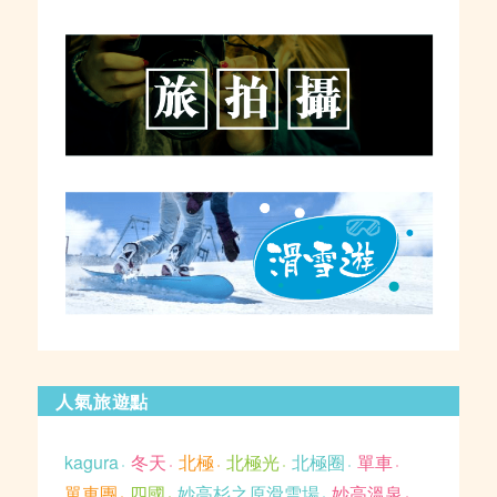
人氣旅遊點
kagura
冬天
北極
北極光
北極圈
單車
單車團
四國
妙高杉之原滑雪場
妙高溫泉