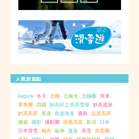
人氣旅遊點
kagura
冬天
北極
北極光
北極圈
單車
單車團
四國
妙高杉之原滑雪場
妙高溫泉
妙高高原
尾道
島波海道
廣島
志賀高原
挪威
攝影
攝影團
斑尾高原
新潟
日本
日本滑雪
極光
歐洲
溫泉
滑雪
滑雪團