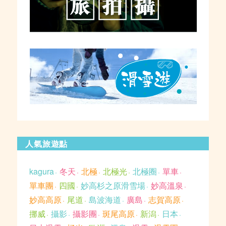
人氣旅遊點
kagura
冬天
北極
北極光
北極圈
單車
單車團
四國
妙高杉之原滑雪場
妙高溫泉
妙高高原
尾道
島波海道
廣島
志賀高原
挪威
攝影
攝影團
斑尾高原
新潟
日本