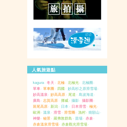
人氣旅遊點
kagura
冬天
北極
北極光
北極圈
單車
單車團
四國
妙高杉之原滑雪場
妙高溫泉
妙高高原
尾道
島波海道
廣島
志賀高原
挪威
攝影
攝影團
斑尾高原
新潟
日本
日本滑雪
極光
歐洲
溫泉
滑雪
滑雪團
漁村
燒額山
神樂
秘景
羅弗敦群島
苗場
赤倉
赤倉溫泉滑雪場
赤倉觀光滑雪場